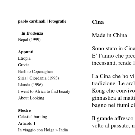
Cina
paolo cardinali | fotografie
_ In Evidenza _
Made in China
Nepal (1999)
Sono stato in Cina
Appunti
E’ l’anno che prece
Etiopia
incessanti, rende l
Grecia
Berlino Copenaghen
La Cina che ho vis
Siria | Giordania (1993)
tradizione. Le arc
Islanda (1996)
Kong che convivono 
I went to Africa to find beauty
ginnastica al matti
About Looking
bagno nei fiumi ci
Mostre
Celestial burning
Il grande affresc
Articolo 1
volto al passato,
In viaggio con Holga > India